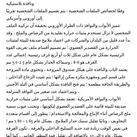
ونافذة بلاستيكية.
وفقًا لخصائص الملفات الشخصية ، يتم تقسيم الملفات الشخصية تقريبًا
إلى أوروبي وأمريكي.
تتميز الأبواب والنوافذ ذات الطراز الأوروبي بحقيقة أن تركيبة الملف
الشخصي لا تزال تستخدم مثبتات حرارة تقليدية من الرصاص والملح ، وقد
بدأ عدد قليل من البلدان والشركات في اعتماد ملامح صديقة للبيئة لمثبتات
الحرارة من القصدير العضوي ؛ تم تصميم أقسام ملف تعريف القوة
الرئيسية بشكل عام على شكل ثلاث أو أربع غرف رئيسية. إجمالي عدد
الغرف هو 6-8 ، وسماكة الجدار بشكل عام 2.5-3.0 مم.
يعتمد الباب والنافذة على هيكل صندوق المروحة ، وتحتوي مادة المروحة
على قسم كبير ومجهزة ببكرة يمكن إزالتها ؛ يتم تثبيت الزجاج الداخلي ،
والطريقة الجافة مطعمة ؛ يتم فتح النافذة بشكل أساسي في البلد الأجنبي
، ويتم اعتماد عدد صغير من النوافذ المنزلقة.
الأبواب والنوافذ الأمريكية: تعتمد بشكل أساسي على مثبتات حرارية
صديقة للبيئة قائمة على القصدير العضوي لتكوينها ، وتجنب عيوب سمية
ملح الرصاص أثناء الإنتاج والمعالجة والاستخدام ؛ يتطور إلى أقسام متعددة
التجاويف ، وثانيًا تقليل سمك جدار الملامح ، بشكل عام 1.65 ~ 1.80 مم ؛
في نفس الوقت زيادة عدد حديد التسليح الداخلي والغرفة ، تكون الغرفة
بشكل عام 9 إلى 13. بالإضافة إلى تقليل قوة المظهر الجانبي ، كما أنها