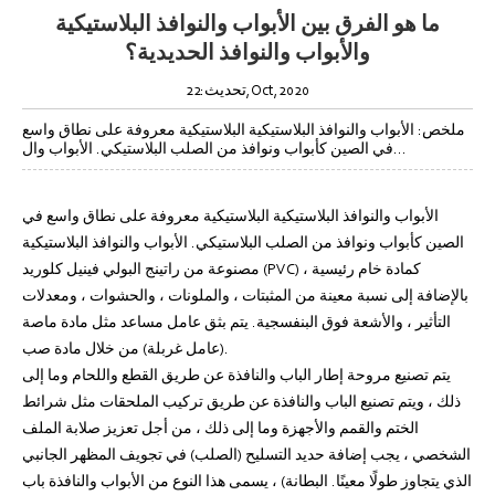
ما هو الفرق بين الأبواب والنوافذ البلاستيكية
والأبواب والنوافذ الحديدية؟
تحديث:22,Oct,2020
ملخص: الأبواب والنوافذ البلاستيكية البلاستيكية معروفة على نطاق واسع
في الصين كأبواب ونوافذ من الصلب البلاستيكي. الأبواب وال...
الأبواب والنوافذ البلاستيكية البلاستيكية معروفة على نطاق واسع في
الصين كأبواب ونوافذ من الصلب البلاستيكي. الأبواب والنوافذ البلاستيكية
مصنوعة من راتينج البولي فينيل كلوريد (PVC) كمادة خام رئيسية ،
بالإضافة إلى نسبة معينة من المثبتات ، والملونات ، والحشوات ، ومعدلات
التأثير ، والأشعة فوق البنفسجية. يتم بثق عامل مساعد مثل مادة ماصة
(عامل غربلة) من خلال مادة صب.
يتم تصنيع مروحة إطار الباب والنافذة عن طريق القطع واللحام وما إلى
ذلك ، ويتم تصنيع الباب والنافذة عن طريق تركيب الملحقات مثل شرائط
الختم والقمم والأجهزة وما إلى ذلك ، من أجل تعزيز صلابة الملف
الشخصي ، يجب إضافة حديد التسليح (الصلب) في تجويف المظهر الجانبي
الذي يتجاوز طولًا معينًا. البطانة) ، يسمى هذا النوع من الأبواب والنافذة باب