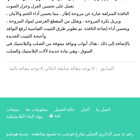
تعمل على تحسين العزل وعزل الصوت.
النافذة المنزلقة عبارة عن مروحة إطار ، مما يحسن أداء الختم والأمان ،
ويزيل بكرة المروحة ، ويقلل من المقطع العرضي لمواد المروحة ،
ويحسن أداء إضاءة النافذة. تم تطوير طرق التثبيت القياسية لرفع النوافذ
وأجنحة التثبيت الجديدة.
بالإضافة إلى ذلك ، هناك أبواب ونوافذ مبثوقة من الصلب والبلاستيك في
السوق ، وهي مادة جديدة لآلات البلاستيك والصلب .
السابق ：لا توجد مقالة سابقة
التالى:لا توجد مقالة تالية
اتصل بنا
أخبار
حالة العميل
معلومات عنا
منتجات
لغة
مواد البناء البلاستيكية
رقم 21 سي الدائري الجبلي شارع فوشي ده تشينغ مقاطعة ، مدينة هوتشو