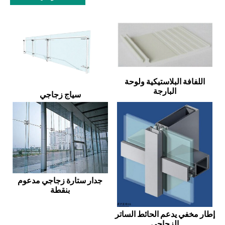
اللفافة البلاستيكية ولوحة
البارجة
سياج زجاجي
جدار ستارة زجاجي مدعوم
بنقطة
إطار مخفي يدعم الحائط الساتر
الزجاجي