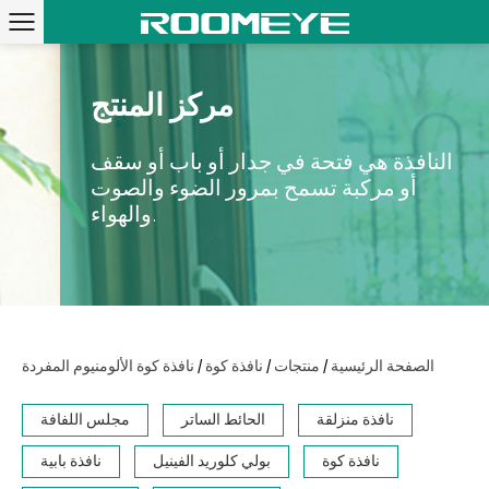
مركز المنتج
النافذة هي فتحة في جدار أو باب أو سقف
أو مركبة تسمح بمرور الضوء والصوت
والهواء.
/
/
/
الصفحة الرئيسية
منتجات
نافذة كوة
نافذة كوة الألومنيوم المفردة
نافذة منزلقة
الحائط الساتر
مجلس اللفافة
نافذة كوة
بولي كلوريد الفينيل
نافذة بابية