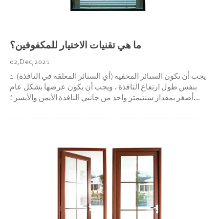
ما هي تقنيات الاختيار للمكفوفين؟
02,Dec,2021
1. يجب أن تكون الستائر المخفية (أي الستائر المعلقة في النافذة)
بنفس طول ارتفاع النافذة ، ويجب أن يكون عرضها بشكل عام
أصغر بمقدار سنتيمتر واحد من جانبي النافذة الأيمن والأيسر ؛
الستائر المكشوفة (أي الستائر المعلقة في النافذة). يجب أن يكون
الطول الخارجي للنافذة أطول بمقدار 10 سم من ارتفاع النافذة ،
و...