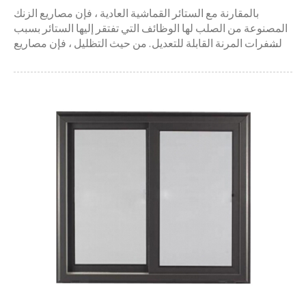
بالمقارنة مع الستائر القماشية العادية ، فإن مصاريع الزنك
المصنوعة من الصلب لها الوظائف التي تفتقر إليها الستائر بسبب
الشفرات المرنة القابلة للتعديل. من حيث التظليل ، فإن مصاريع
الزنك والفولاذ ، بالإضافة إلى الحماية ضد الأشعة فوق البنفسجية ،
تنظم الضوء الداخلي. فيما يتعلق بالتهوية ، فإن التثبيت ال...