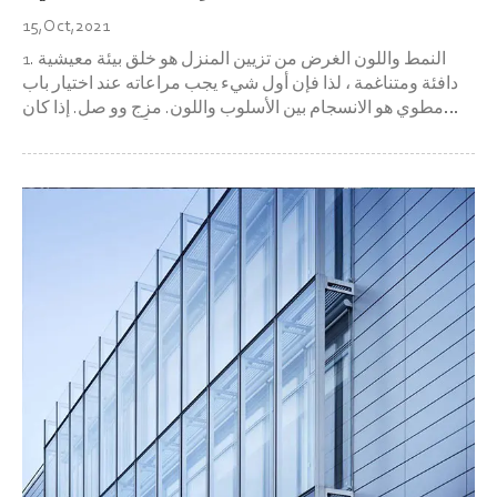
15,Oct,2021
1. النمط واللون الغرض من تزيين المنزل هو خلق بيئة معيشية
دافئة ومتناغمة ، لذا فإن أول شيء يجب مراعاته عند اختيار باب
مطوي هو الانسجام بين الأسلوب واللون. مزج وو صل. إذا كان
أسلوب الزخرفة مستقرًا ونظيفًا ، فاختر أنماطًا سخية وموجزة ؛
اختيار مفعمة بالحيوية والحيوية خفيفة وأ...