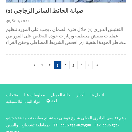
صيانة الحائط الساتر الزجاجي (2)
30,Sep,2021
التفتيش الدوري (1) خلال فترة الضمان ، يجب على المورد تنظيم
عمليات تفتيش منتظمة وزيارات عودة للتخلص على الفور من
مخاطر الجودة الخفية. (2) افحص الشريط المطاطي وحقن الغراء
في أي وقت ، واستبدله أو أصلحه في الوقت المناسب إذا وجد أنه
معطوب أو تالف. لا يمكن استخدام معظم مواد لاصقة السيلي...
‹
1
2
3
4
5
6
›
››
اتصل بنا
أخبار
حالة العميل
معلومات عنا
منتجات
لغة
مواد البناء البلاستيكية
رقم 21 سي الدائري الجبلي شارع فوشي ده تشينغ مقاطعة ، مدينة هوتشو
بمقاطعة تشجيانغ ، والصين Tel: 0086 572-8679588 Fax: 0086 572-