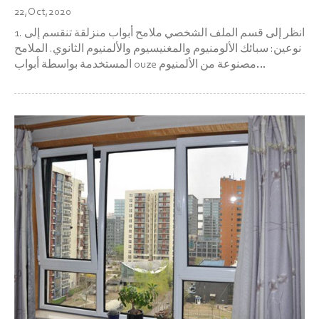
22,Oct,2020
1. انظر إلى قسم الملف الشخصي ملامح أبواب منزلقة تنقسم إلى
نوعين: سبائك الألومنيوم والمغنيسيوم والألمنيوم الثانوي. الملامح
المستخدمة بواسطة أبواب ouze مصنوعة من الألمنيوم
والسترونشيوم والنحاس والمغنيسيوم والمنغنيز وسبائك أخرى ،
والتي لها مزايا كبيرة في المتانة ، ويمكن أن يصل الس...