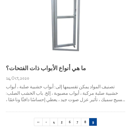
ما هي أنواع الأبواب ذات الفتحات؟
14,Oct,2020
تصنيف المواد يمكن تقسيمها إلى: أبواب خشبية صلبة ، أبواب
خشبية صلبة مركبة ، أبواب مصبوبة ، إلخ. باب الخشب الصلب:
نسيج سميك ، تأثير عزل صوت جيد ، يعطي إحساسًا دافئًا وناعمًا ،
ولكن من السهل تشويهه باب الخشب الصلب المركب: بشكل عام
، اللب مصنوع من خشب التنوب ، ويتم لصق لوح عالي الكثافة ،
وال...
‹‹
‹
4
5
6
7
8
9