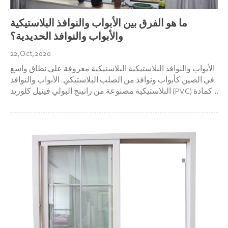
ما هو الفرق بين الأبواب والنوافذ البلاستيكية
والأبواب والنوافذ الحديدية؟
22,Oct,2020
الأبواب والنوافذ البلاستيكية البلاستيكية معروفة على نطاق واسع
في الصين كأبواب ونوافذ من الصلب البلاستيكي. الأبواب والنوافذ
البلاستيكية مصنوعة من راتينج البولي فينيل كلوريد (PVC) كمادة
خام رئيسية ، بالإضافة إلى نسبة معينة من المثبتات ، والملونات ،
والحشوات ، ومعدلات التأثير ، والأشعة فوق البنفسجية...